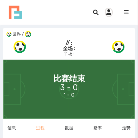
世界
/
// :
全场 :
半场 :
69:58
比赛结束
3 - 0
1 - 0
信息
过程
数据
赔率
走势