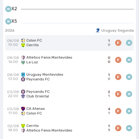
X2
X5
2026
Uruguay Segunda
Colon FC
08/08
1
F
19:00
0
Cerrito
Atletico Fenix Montevideo
08/08
0
F
16:00
0
La Luz
Uruguay Montevideo
08/08
1
F
13:00
0
Paysandu FC
Paysandu FC
03/08
2
F
22:00
1
Club Oriental
CA Atenas
03/08
4
F
17:00
1
Colon FC
Cerrito
02/08
1
F
18:00
1
Atletico Fenix Montevideo