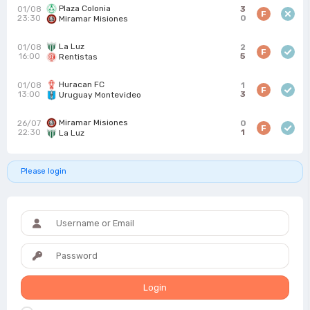
Plaza Colonia
01/08
3
F
23:30
0
Miramar Misiones
La Luz
01/08
2
F
16:00
5
Rentistas
Huracan FC
01/08
1
F
13:00
3
Uruguay Montevideo
Miramar Misiones
26/07
0
F
22:30
1
La Luz
Please login
Login