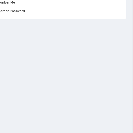
mber Me
Forgot Password