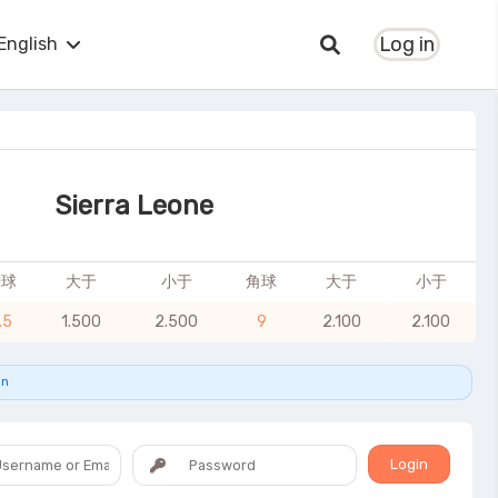
Log in
English
Sierra Leone
进球
大于
小于
角球
大于
小于
.5
1.500
2.500
9
2.100
2.100
in
Login