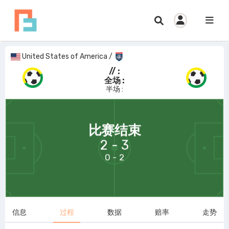
United States of America
/
// :
全场 :
半场 :
69:58
比赛结束
2 - 3
0 - 2
信息
过程
数据
赔率
走势