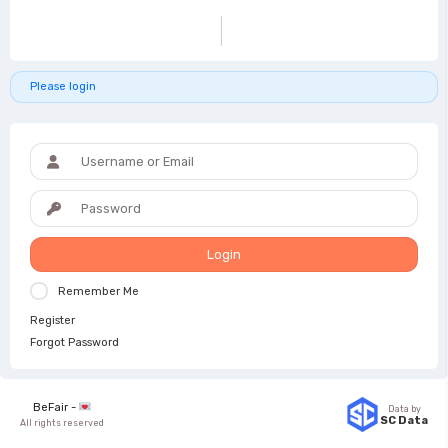
Please login
Login
Remember Me
Register
Forgot Password
BeFair -
Data by
SC Data
All rights reserved