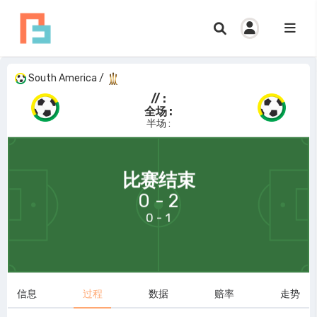
South America
/
// :
全场 :
半场 :
69:58
比赛结束
0 - 2
0 - 1
信息
过程
数据
赔率
走势