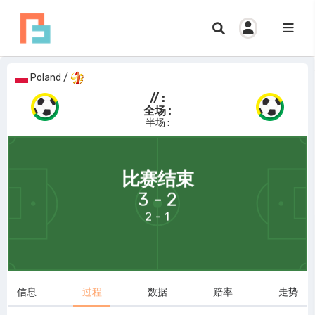
Poland
/
// :
全场 :
半场 :
69:58
比赛结束
3 - 2
2 - 1
信息
过程
数据
赔率
走势