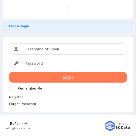
Please login
Login
Remember Me
Register
Forgot Password
BeFair -
Data by
SC Data
All rights reserved