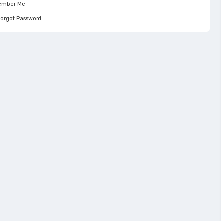
mber Me
Forgot Password