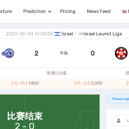
ixture
Prediction
Pricing
News Feed
2026-05-04 16:00:00
Israel
/
Israel Leumit Liga
2
0
半场 :
亚洲让分盘
0.0, +0.5
1.800
0.0, -0.5
2.000
2
69:58
Please log
比赛结束
2 - 0