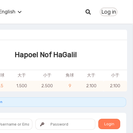
Log in
English
Hapoel Nof HaGalil
进球
大于
小于
角球
大于
小于
.5
1.500
2.500
9
2.100
2.100
in
Login