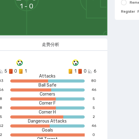
Reme
1 - 0
Register
走势分析
5
0
1
1
0
6
Attacks
83
80
Ball Safe
56
46
Corners
8
5
Corner F
8
5
Corner H
5
2
Dangerous Attacks
52
46
Goals
2
0