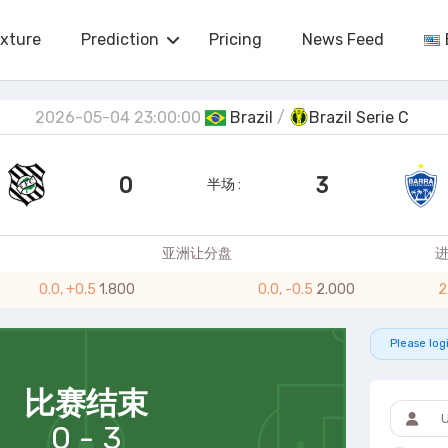
ixture
Prediction
Pricing
News Feed
2026-05-04 23:00:00
Brazil
/
Brazil Serie C
0
3
半场 :
亚洲让分盘
0.0, +0.5
1.800
0.0, -0.5
2.000
2
69:58
Please log
比赛结束
0 - 3