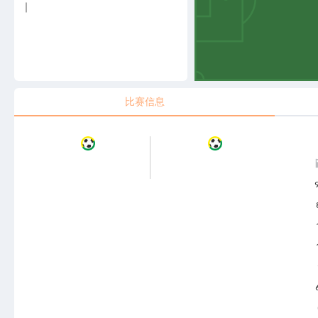
｜
比赛信息