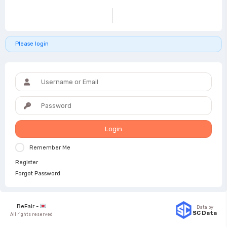
Please login
Login
Remember Me
Register
Forgot Password
BeFair -
Data by
SC Data
All rights reserved