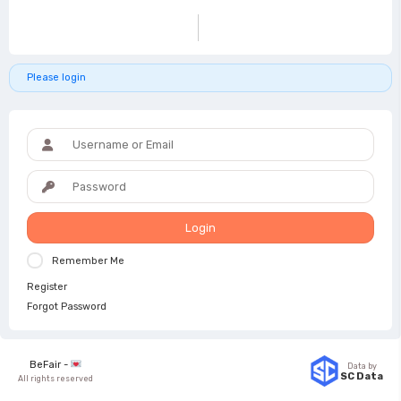
Please login
Login
Remember Me
Register
Forgot Password
BeFair -
Data by
SC Data
All rights reserved