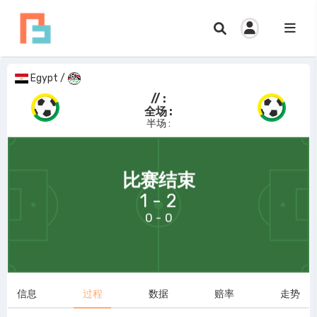
Egypt
/
// :
全场 :
半场 :
69:58
比赛结束
1 - 2
0 - 0
信息
过程
数据
赔率
走势