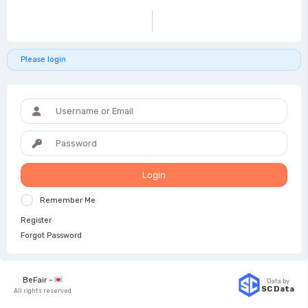
Please login
Login
Remember Me
Register
Forgot Password
BeFair -
Data by
SC Data
All rights reserved