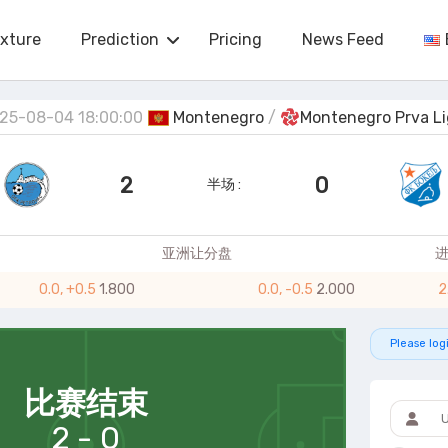
ixture
Prediction
Pricing
News Feed
25-08-04 18:00:00
Montenegro
/
Montenegro Prva L
2
0
半场 :
亚洲让分盘
0.0, +0.5
1.800
0.0, -0.5
2.000
2
69:58
Please log
比赛结束
2 - 0