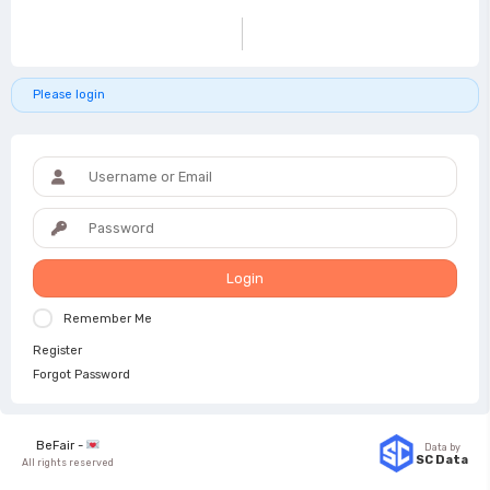
Please login
Login
Remember Me
Register
Forgot Password
BeFair -
Data by
SC Data
All rights reserved