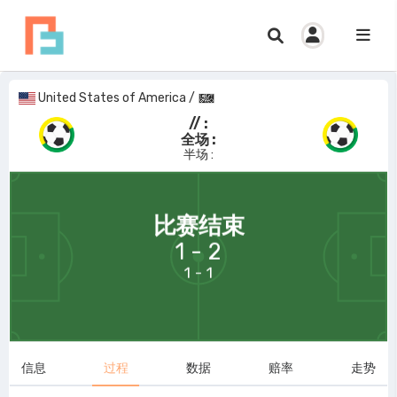
United States of America
/
// :
全场 :
半场 :
69:58
比赛结束
1 - 2
1 - 1
信息
过程
数据
赔率
走势