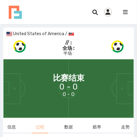
United States of America
/
// :
全场 :
半场 :
69:58
比赛结束
0 - 0
0 - 0
信息
过程
数据
赔率
走势