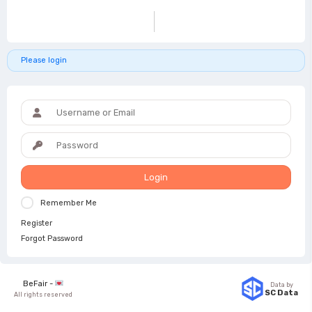
Please login
Login
Remember Me
Register
Forgot Password
BeFair -
Data by
SC Data
All rights reserved