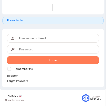
Please login
Login
Remember Me
Register
Forgot Password
BeFair -
Data by
SC Data
All rights reserved