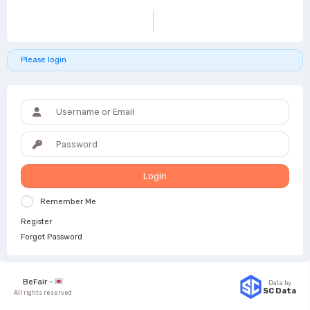
Please login
Login
Remember Me
Register
Forgot Password
BeFair -
Data by
SC Data
All rights reserved