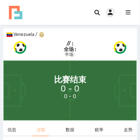
Venezuela
/
// :
全场 :
半场 :
69:58
比赛结束
0 - 0
0 - 0
信息
过程
数据
赔率
走势