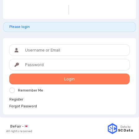
Please login
Login
Remember Me
Register
Forgot Password
BeFair -
Data by
SC Data
All rights reserved