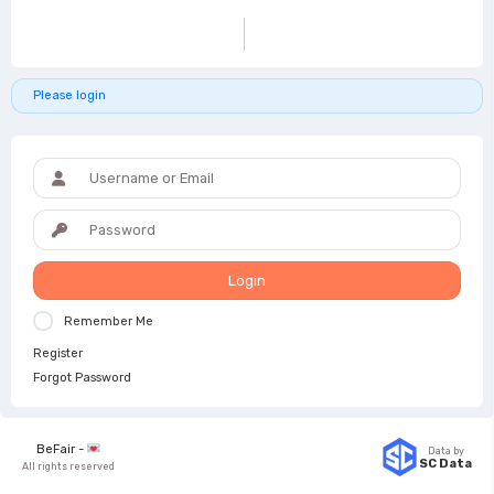
Please login
Login
Remember Me
Register
Forgot Password
BeFair -
Data by
SC Data
All rights reserved