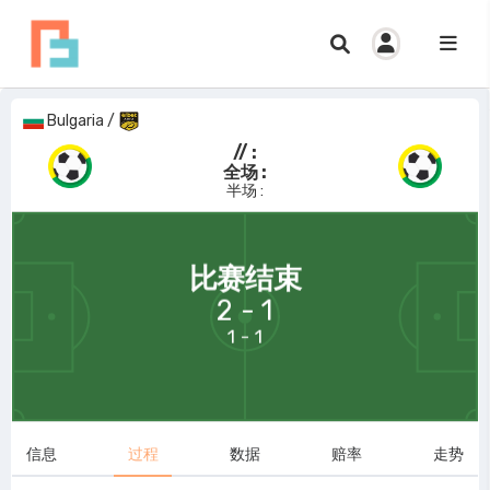
Bulgaria
/
// :
全场 :
半场 :
69:58
比赛结束
2 - 1
1 - 1
信息
过程
数据
赔率
走势