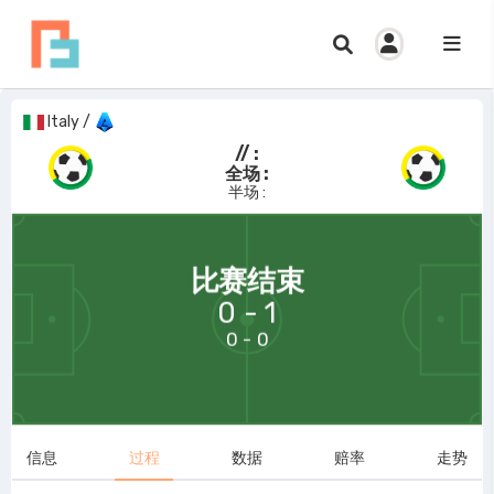
Italy
/
// :
全场 :
半场 :
69:58
比赛结束
0 - 1
0 - 0
信息
过程
数据
赔率
走势