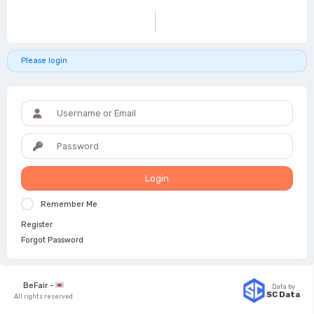
Please login
Login
Remember Me
Register
Forgot Password
BeFair -
Data by
SC Data
All rights reserved