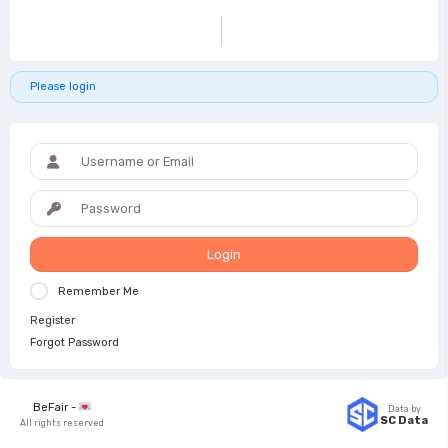
Please login
Login
Remember Me
Register
Forgot Password
BeFair -
Data by
SC Data
All rights reserved