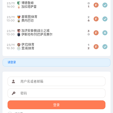
博德鲁姆
23/11
0
F
16:00
1
加拉塔萨雷
基锡里|体育
23/11
2
F
13:00
6
费内巴切
加济安泰普|战士之城
23/11
3
F
13:00
0
伊斯坦布尔|巴萨克赛尔
伊尤|体育
23/11
1
F
10:30
2
里泽|体育
请登录
登录