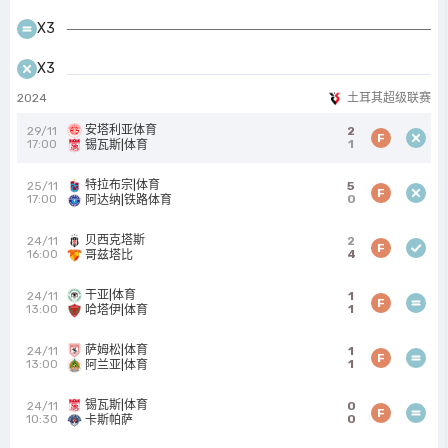
X3
X3
2024
土耳其超级联赛
安塔利亚体育
29/11
2
F
17:00
1
锡瓦斯|体育
特拉布宗|体育
25/11
5
F
17:00
0
阿达纳|铁路体育
贝西克塔斯
24/11
2
F
16:00
4
哥兹塔比
干亚|体育
24/11
1
F
13:00
1
哈塔伊|体育
萨姆松|体育
24/11
1
F
13:00
1
阿兰亚|体育
锡瓦斯|体育
24/11
0
F
10:30
0
卡斯帕萨