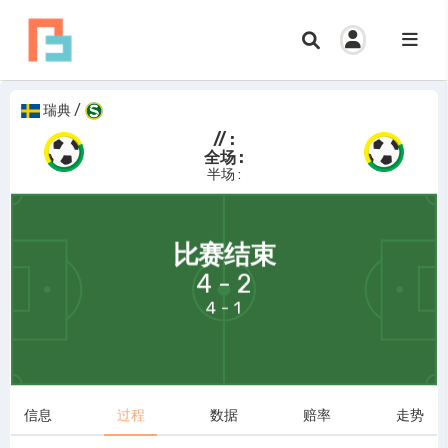
瑞典
/
// :
全场 :
半场 :
69:58
比赛结束
4 - 2
4 - 1
信息
过程
数据
赔率
走势