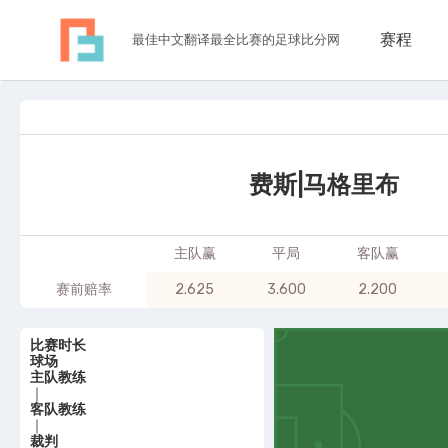
赛程
最佳中文翻译最全比赛的足球比分网
费斯|马格里布
主队赢
平局
客队赢
赛前赔率
2.625
3.600
2.200
比赛时长
球场
主队教练
｜
客队教练
｜
裁判