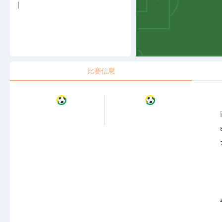
｜
比赛信息