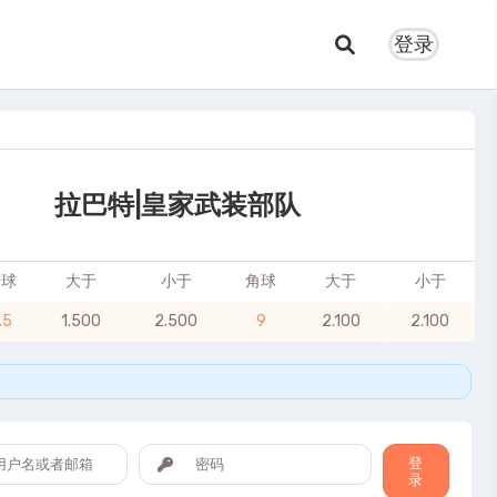
登录
拉巴特|皇家武装部队
进球
大于
小于
角球
大于
小于
.5
1.500
2.500
9
2.100
2.100
登
录