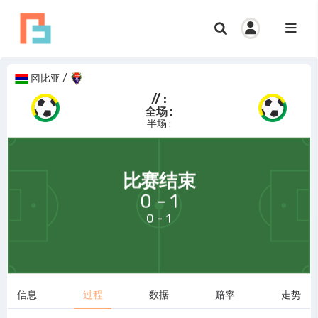
冈比亚
/
// :
全场 :
半场 :
69:58
比赛结束
0 - 1
0 - 1
信息
过程
数据
赔率
走势