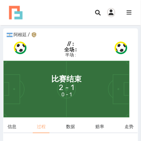
阿根廷
/
// :
全场 :
半场 :
69:58
比赛结束
2 - 1
0 - 1
信息
过程
数据
赔率
走势