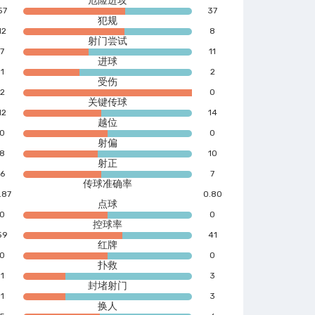
危险进攻
57
37
犯规
12
8
射门尝试
7
11
进球
1
2
受伤
2
0
关键传球
12
14
越位
0
0
射偏
8
10
射正
6
7
传球准确率
.87
0.80
点球
0
0
控球率
59
41
红牌
0
0
扑救
1
3
封堵射门
1
3
换人