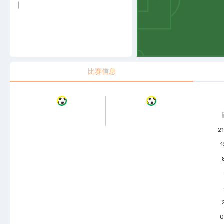
｜
比赛信息
2
1
0