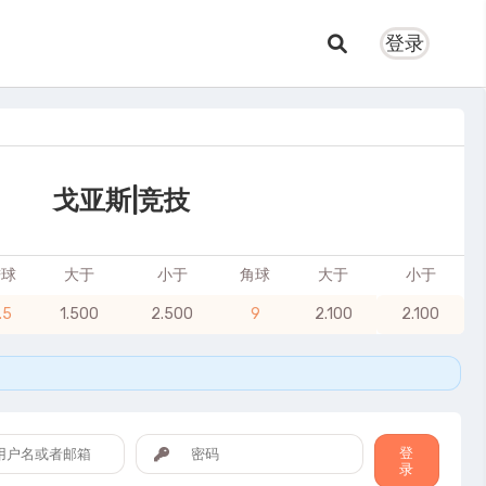
登录
戈亚斯|竞技
进球
大于
小于
角球
大于
小于
.5
1.500
2.500
9
2.100
2.100
登
录