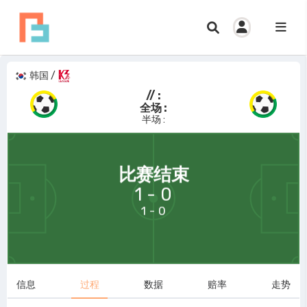
韩国
/
// :
全场 :
半场 :
69:58
比赛结束
1 - 0
1 - 0
信息
过程
数据
赔率
走势