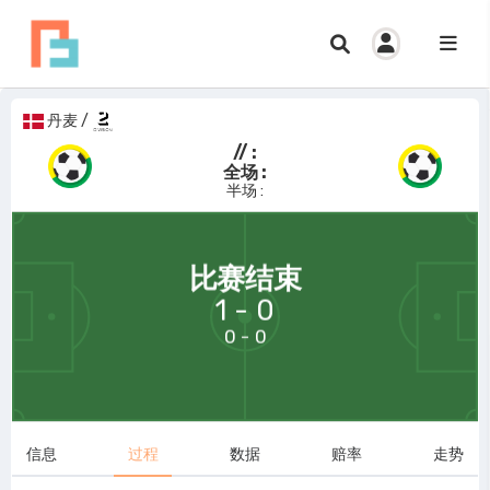
丹麦
/
// :
全场 :
半场 :
69:58
比赛结束
1 - 0
0 - 0
信息
过程
数据
赔率
走势