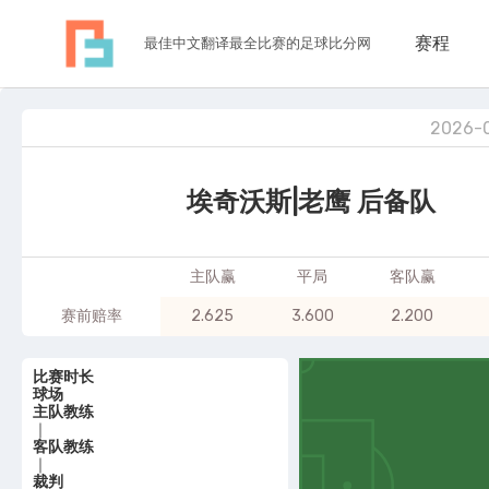
赛程
最佳中文翻译最全比赛的足球比分网
2026-0
埃奇沃斯|老鹰 后备队
主队赢
平局
客队赢
赛前赔率
2.625
3.600
2.200
比赛时长
球场
主队教练
｜
客队教练
｜
裁判