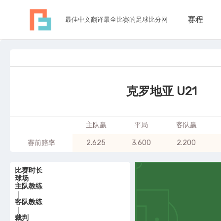
赛程
最佳中文翻译最全比赛的足球比分网
克罗地亚 U21
主队赢
平局
客队赢
赛前赔率
2.625
3.600
2.200
比赛时长
球场
主队教练
｜
客队教练
｜
裁判