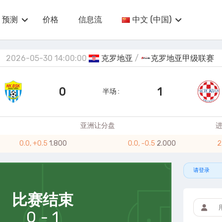
预测
价格
信息流
中文 (中国)
2026-05-30 14:00:00
克罗地亚
/
克罗地亚甲级联赛
0
1
半场 :
亚洲让分盘
0.0, +0.5
1.800
0.0, -0.5
2.000
2
69:58
请登录
比赛结束
0 - 1