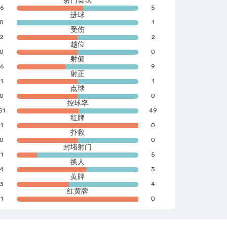
射门尝试
6
5
进球
0
1
受伤
2
2
越位
0
0
射偏
6
9
射正
1
1
点球
0
0
控球率
51
49
红牌
1
0
扑救
0
0
封堵射门
1
5
换人
4
3
黄牌
3
4
红黄牌
1
0