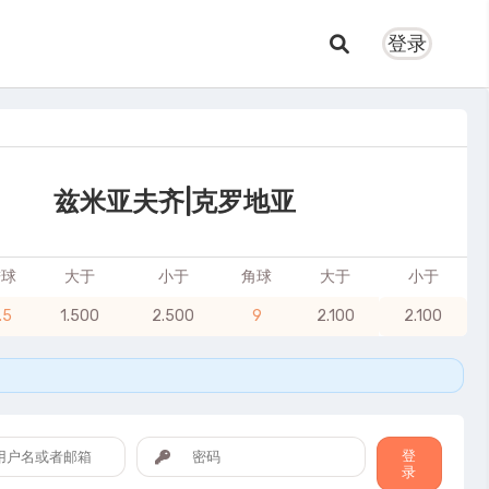
登录
兹米亚夫齐|克罗地亚
进球
大于
小于
角球
大于
小于
.5
1.500
2.500
9
2.100
2.100
登
录