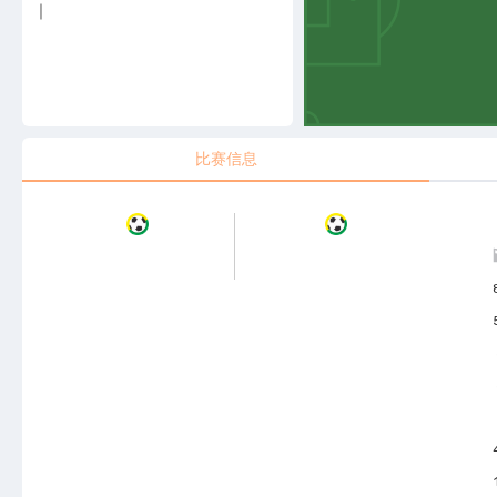
｜
比赛信息