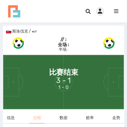
斯洛伐克
/
// :
全场 :
半场 :
69:58
比赛结束
3 - 1
1 - 0
信息
过程
数据
赔率
走势