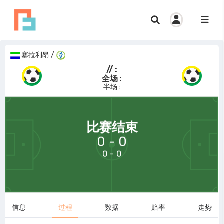
塞拉利昂
/
// :
全场 :
半场 :
69:58
比赛结束
0 - 0
0 - 0
信息
过程
数据
赔率
走势