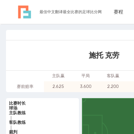
赛程
最佳中文翻译最全比赛的足球比分网
施托 克劳
主队赢
平局
客队赢
赛前赔率
2.625
3.600
2.200
比赛时长
球场
主队教练
｜
客队教练
｜
裁判