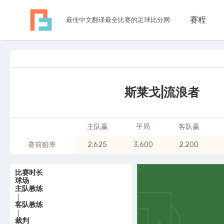
赛程
最佳中文翻译最全比赛的足球比分网
斯莱戈|流浪者
主队赢
平局
客队赢
赛前赔率
2.625
3.600
2.200
比赛时长
球场
主队教练
｜
客队教练
｜
裁判