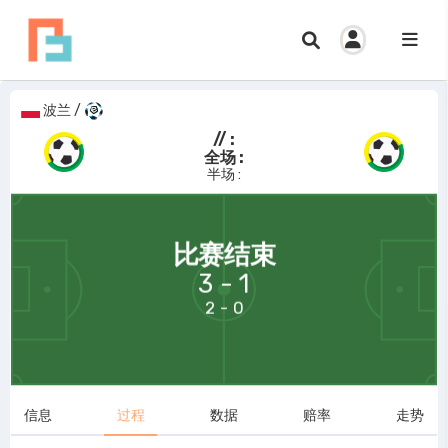
波兰
/
// :
全场 :
半场 :
69:58
比赛结束
3 - 1
2 - 0
信息
过程
数据
赔率
走势