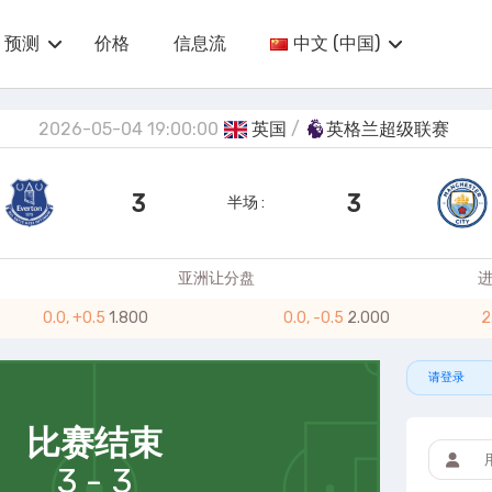
预测
价格
信息流
中文 (中国)
2026-05-04 19:00:00
英国
/
英格兰超级联赛
3
3
半场 :
亚洲让分盘
0.0, +0.5
1.800
0.0, -0.5
2.000
2
69:58
请登录
比赛结束
3 - 3