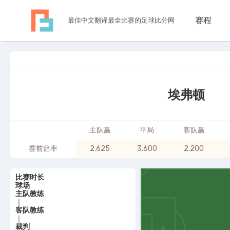
赛程
最佳中文翻译最全比赛的足球比分网
埃弗顿
主队赢
平局
客队赢
赛前赔率
2.625
3.600
2.200
比赛时长
球场
主队教练
｜
客队教练
｜
裁判