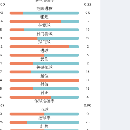
传中准确率
.00
0.22
危险进攻
23
95
犯规
14
5
任意球
5
19
射门尝试
8
12
球门球
12
2
进球
3
3
受伤
1
2
关键传球
7
16
越位
4
0
射偏
8
16
射正
6
4
传球准确率
.69
0.90
点球
0
0
控球率
25
75
红牌