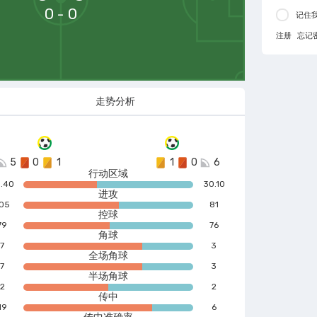
0 - 0
记住
注册
忘记
走势分析
5
0
1
1
0
6
行动区域
.40
30.10
进攻
05
81
控球
79
76
角球
7
3
全场角球
7
3
半场角球
2
2
传中
19
6