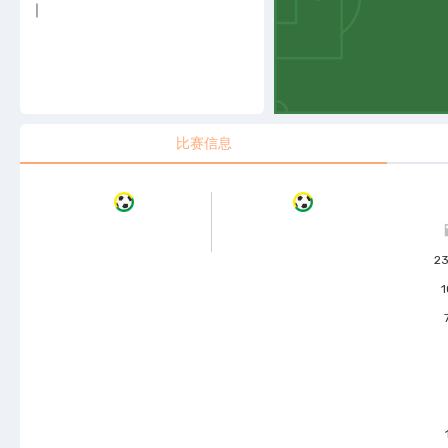
｜
比赛信息
23
1