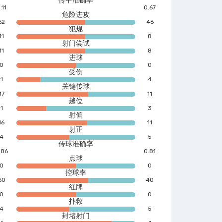
传中准确率
.11
0.67
危险进攻
62
46
犯规
11
8
射门尝试
11
8
进球
0
0
受伤
1
4
关键传球
17
11
越位
1
3
射偏
16
11
射正
4
5
传球准确率
.86
0.81
点球
0
0
控球率
60
40
红牌
0
0
扑救
4
5
封堵射门