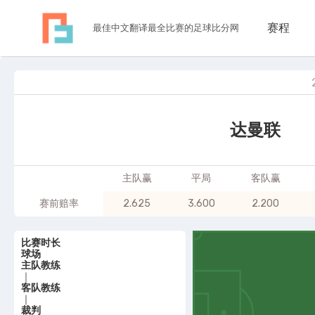
赛程
最佳中文翻译最全比赛的足球比分网
达曼联
主队赢
平局
客队赢
赛前赔率
2.625
3.600
2.200
比赛时长
球场
主队教练
｜
客队教练
｜
裁判