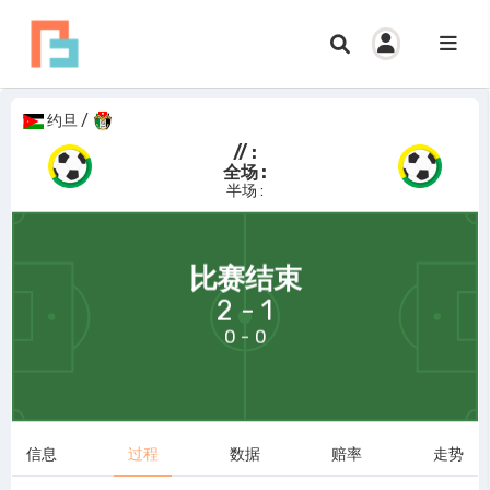
约旦
/
// :
全场 :
半场 :
69:58
比赛结束
2 - 1
0 - 0
信息
过程
数据
赔率
走势